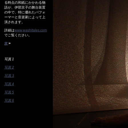
る時点の和紙にかかわる物
語が、伊部京子の舞台装置
の中で、特に優れたパフォ
ーマーと音楽家によって上
演されます。
詳細は
www,washitales.com
でご覧ください。
次
>
写真 1
写真 2
写真 3
写真 4
写真 5
写真 6