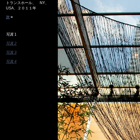
トランスホール、 NY、
USA、２０１１年
次
>
写真
1
写真 2
写真 3
写真 4