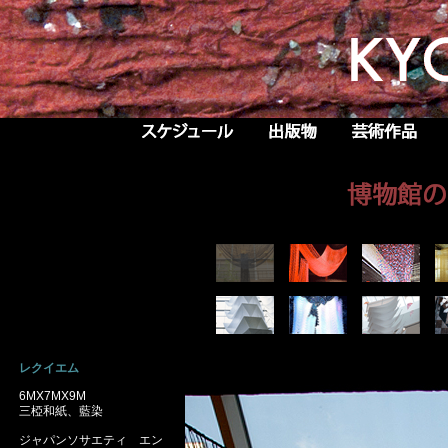
レクイエム
6MX7MX9M
三椏和紙、藍染
ジャパンソサエティ エン